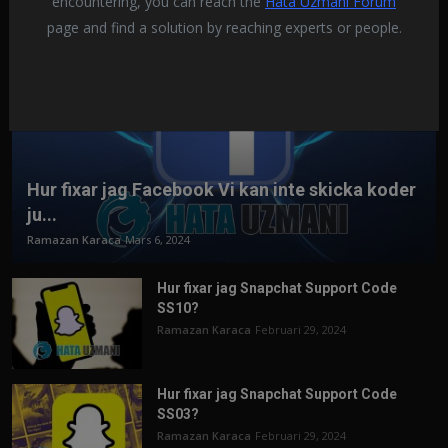
encountering, you can reach the
Hata Uzmanı Forum
page and find a solution by reaching experts or people.
Hur fixar jag Facebook Vi kan inte skicka koder
ju...
Ramazan Karaca
Mars 6, 2024
Hur fixar jag Snapchat Support Code
SS10?
Ramazan Karaca
Februari 29, 2024
Hur fixar jag Snapchat Support Code
SS03?
Ramazan Karaca
Februari 29, 2024