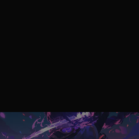
BattleBit Remastrad ljud fungerar inte Hur fixar jag?
Hur fixar jag BattleBit Remastered 0xc000007b-fel?
Hur fixar jag Genshin-påverkan på onormal aktivitet upptäckt fel på Linux?
Hur åtgärdar jag Call of Duty Mobile Otillräcklig lagringsfel?