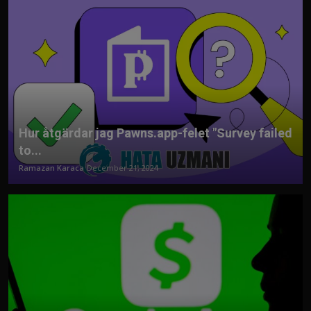
Hur åtgärdar jag Pawns.app-felet "Survey failed
to...
Ramazan Karaca
December 21, 2024