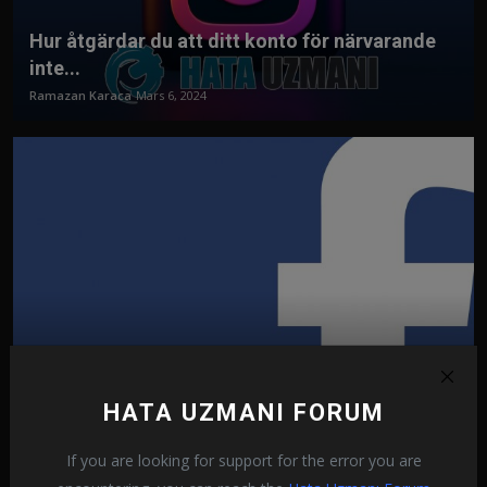
Hur åtgärdar du att ditt konto för närvarande
inte...
Ramazan Karaca
Mars 6, 2024
Hur åtgärdar jag Facebook-sessionens
utgångsfel?
HATA UZMANI FORUM
Ramazan Karaca
Mars 6, 2024
If you are looking for support for the error you are