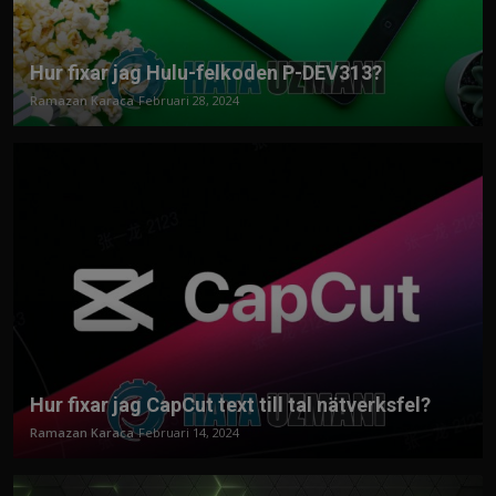
Hur fixar jag Hulu-felkoden P-DEV313?
Ramazan Karaca
Februari 28, 2024
Hur fixar jag CapCut text till tal nätverksfel?
Ramazan Karaca
Februari 14, 2024