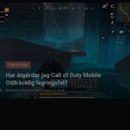
Hur åtgärdar jag Pawns.app-felet "Survey failed to Complete"?
Hur fixar jag Dragon Ball Z Dokkan Battle Network-fel?
Svenska
Hur åtgärdar jag YouTube-serverfelet [400]?
Hur fixar jag Anydesk-anslutningsfel?
Fix: Matchmaking Error #1 i Fortnite
Hur åtgärdar du att ditt konto för närvarande inte är berättigat att använda detta funktionsfel på Instagram Live?
Hur åtgärdar jag Facebook-sessionens utgångsfel?
Hur fixar jag Facebook Vi kan inte skicka koder just nu?
Call of Duty
Hur fixar jag Xbox-felkod: 0x87DD0003 på konsolen?
Hur åtgärdar jag Call of Duty Mobile
Hur fixar jag Snapchat Support Code SS10?
Otillräcklig lagringsfel?
Hur fixar jag Snapchat Support Code SS03?
Ramazan Karaca
December 21, 2024
Hur fixar jag Roblox Error Code 264?
Hur fixar jag Hulu-felkoden P-DEV313?
Hur fixar jag Cash App Domain Error 503?
Hur fixar jag CapCut text till tal nätverksfel?