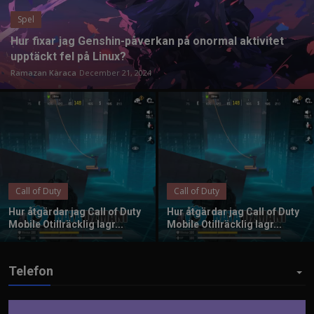
Spel
Hur fixar jag Genshin-påverkan på onormal aktivitet
upptäckt fel på Linux?
Ramazan Karaca
December 21, 2024
Call of Duty
Call of Duty
Hur åtgärdar jag Call of Duty
Hur åtgärdar jag Call of Duty
Mobile Otillräcklig lagr...
Mobile Otillräcklig lagr...
Telefon