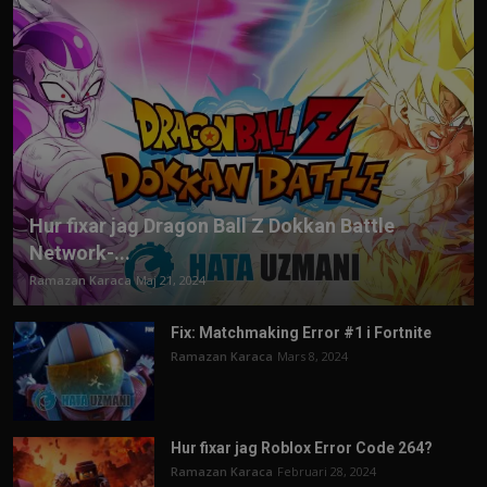
Hur fixar jag Dragon Ball Z Dokkan Battle
Network-...
Ramazan Karaca
Maj 21, 2024
Fix: Matchmaking Error #1 i Fortnite
Ramazan Karaca
Mars 8, 2024
Hur fixar jag Roblox Error Code 264?
Ramazan Karaca
Februari 28, 2024