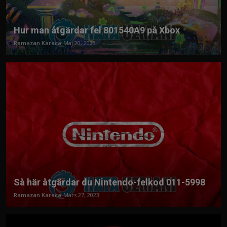
Hur man åtgärdar fel 801540A9 på Xbox
Ramazan Karaca
Maj 20, 2023
Så här åtgärdar du Nintendo-felkod 011-5998
Ramazan Karaca
Mars 27, 2023