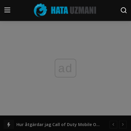
Hemsida
Kontakt
Allmänna Villkor
ad
Telefon
Windows
Sociala media
Spel
Hur åtgärdar jag Call of Duty Mobile Otillräcklig lagringsfel?
FORUM