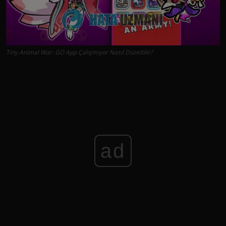
Tiny Animal War: GO App Çalışmıyor Nasıl Düzeltilir?
ad