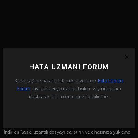
HATA UZMANI FORUM
Karşılaştığınız hata için destek arıyorsanız
Hata Uzmanı
Forum
sayfasına erişip uzman kişilere veya insanlara
ulaştırarak anlık çözüm elde edebilirsiniz.
Tiny Animal War: GO Eski Sürümü İndirmek İçin Tıklayın
Yukarıdaki bağlantıya ulaştıktan sonra eski tarihli sürümü indirin.
İndirilen "
.apk
" uzantılı dosyayı çalıştırın ve cihazınıza yükleme