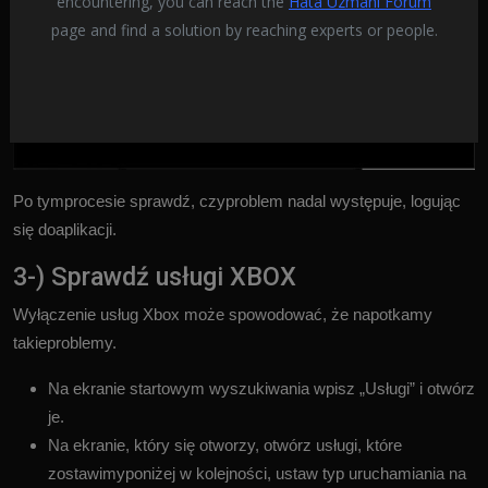
encountering, you can reach the
Hata Uzmanı Forum
page and find a solution by reaching experts or people.
Po tymprocesie sprawdź, czyproblem nadal występuje, logując
się doaplikacji.
3-) Sprawdź usługi XBOX
Wyłączenie usług Xbox może spowodować, że napotkamy
takieproblemy.
Na ekranie startowym wyszukiwania wpisz „Usługi” i otwórz
je.
Na ekranie, który się otworzy, otwórz usługi, które
zostawimyponiżej w kolejności, ustaw typ uruchamiania na