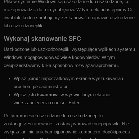
Pliki w systemie Windows są uszkodzone lub uszkodzone, co
możeprowadzić do różnychbłędów. W tym celu udostępnimy Ci
dwabloki kodu i spróbujemy zeskanować i naprawić uszkodzone
lub uszkodzonepliki.
Wykonaj skanowanie SFC
Uszkodzone lub uszkodzonepliki występujące wplikach systemu
Windows mogąpowodować wiele kodówbłędów. W tym
celuprzedstawimy kilka sposobów rozwiązaniaproblemu.
Wpisz „
cmd
” napoczątkowym ekranie wyszukiwania i
uruchom jakoadministrator.
Wpisz „
sfc /scannow
” w wyświetlonym ekranie
wierszapolecenia i naciśnij Enter.
Po tymprocesie uszkodzone lub uszkodzonepliki
zostanąprzeskanowane i zostaną wprowadzonepoprawki. Nie
wyłączajani nie uruchamiajponownie komputera, dopókiproces