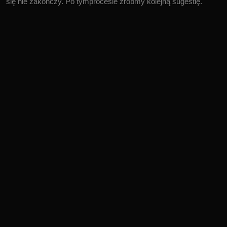
się nie zakończy. Po tymprocesie zróbmy kolejną sugestię.