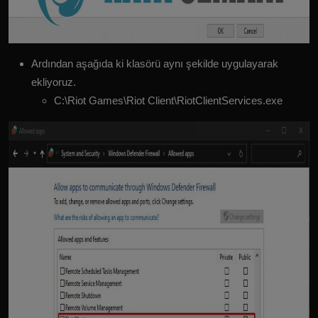
Ardından aşağıda ki klasörü aynı şekilde uygulayarak
ekliyoruz.
C:\Riot Games\Riot Client\RiotClientServices.exe