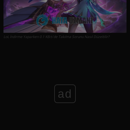
LoL İndirme Yaparken 0.1 KB/s'de Takılma Sorunu Nasıl Düzeltilir?
ad