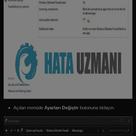
Açılan menüde
Ayarları Değiştir
butonuna tıklayın.