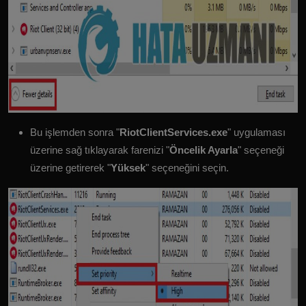
Bu işlemden sonra "
RiotClientServices.exe
" uygulaması
üzerine sağ tıklayarak farenizi "
Öncelik Ayarla
" seçeneği
üzerine getirerek "
Yüksek
" seçeneğini seçin.