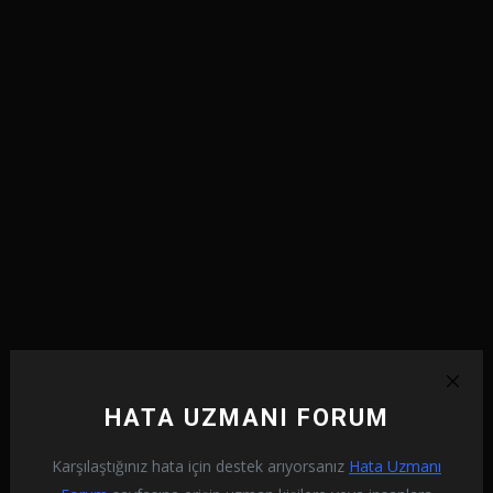
Başlat arama ekranına
Windows Defender Güvenlik
Duvarı
yazıp açın.
HATA UZMANI FORUM
Karşılaştığınız hata için destek arıyorsanız
Hata Uzmanı