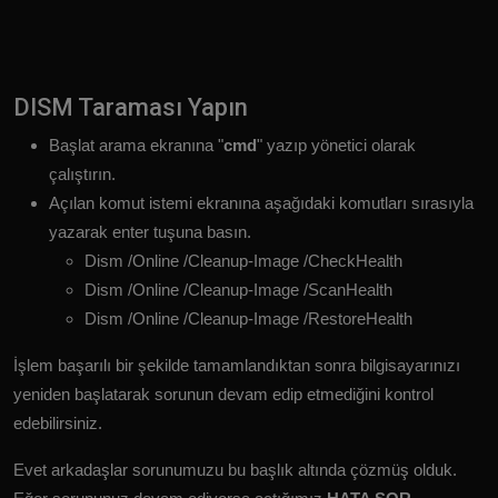
DISM Taraması Yapın
Başlat arama ekranına "
cmd
" yazıp yönetici olarak
çalıştırın.
Açılan komut istemi ekranına aşağıdaki komutları sırasıyla
yazarak enter tuşuna basın.
Dism /Online /Cleanup-Image /CheckHealth
Dism /Online /Cleanup-Image /ScanHealth
Dism /Online /Cleanup-Image /RestoreHealth
İşlem başarılı bir şekilde tamamlandıktan sonra bilgisayarınızı
yeniden başlatarak sorunun devam edip etmediğini kontrol
edebilirsiniz.
Evet arkadaşlar sorunumuzu bu başlık altında çözmüş olduk.