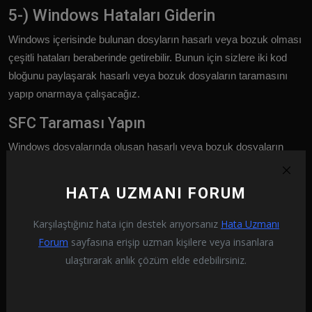
5-) Windows Hataları Giderin
Windows içerisinde bulunan dosyların hasarlı veya bozuk olması
çeşitli hataları beraberinde getirebilir. Bunun için sizlere iki kod
bloğunu paylaşarak hasarlı veya bozuk dosyaların taramasını
yapıp onarmaya çalışacağız.
SFC Taraması Yapın
Windows dosyalarında oluşan hasarlı veya bozuk dosyaların
birçok hata kodlarının karşımıza çıkarabilir. Bunun için sizlere
birkaç yoldan bahsederek sorunun çözümüne ulaştıracağız.
HATA UZMANI FORUM
Başlat arama ekranına "
cmd
" yazıp yönetici olarak
Karşılaştığınız hata için destek arıyorsanız
Hata Uzmanı
çalıştırın.
Forum
sayfasına erişip uzman kişilere veya insanlara
Açılan komut istemi ekranına "
sfc /scannow
" yazarak enter
ulaştırarak anlık çözüm elde edebilirsiniz.
tuşuna basın.
Bu işlemden sonra bozuk veya hasarlı dosyalar taranacak,