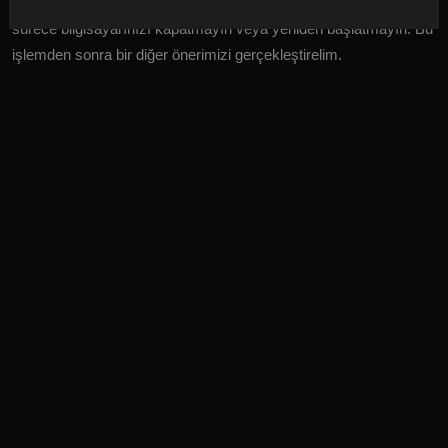
düzeltme işlemleri gerçekleşecektir. İşlem tamamlanmadığı
sürece bilgisayarınızı kapatmayın veya yeniden başlatmayın. Bu
işlemden sonra bir diğer önerimizi gerçekleştirelim.