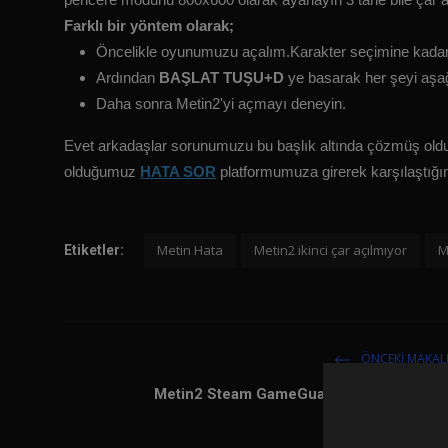
Farklı bir yöntem olarak;
Öncelikle oyunumuzu açalım.Karakter seçimine kadar
Ardından
BAŞLAT TUŞU+D
ye basarak her şeyi aşağ
Daha sonra Metin2'yi açmayı deneyin.
Evet arkadaşlar sorunumuzu bu başlık altında çözmüş ol
olduğumuz
HATA SOR
platformumuza girerek karşılaştığınız
Metin Hata
Metin2 ikinci çar açılmıyor
M
Etiketler:
ÖNCEKI MAKAL
Metin2 Steam GameGuard Hatası Çözüm