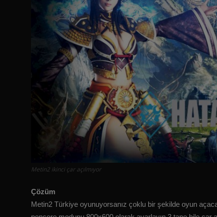
Metin2 ikinci çar açılmıyor
Çözüm
Metin2 Türkiye oyunuyorsanız çoklu bir şekilde oyun açacak
pencere modunu 800x600 olarak ayarlayın 3 tane bile çar aç