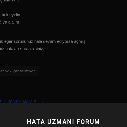
 bekleyelim.
ıya alalım.
duk eğer sorununuz hala devam ediyorsa açmış
 hataları sorabilirsiniz.
etin2 2. çar açılmıyor
E
SONRAKI MAKALE
ü
Windows 10 yeni güncelleme ile gelen Metin2
dump_wmimmc.sys hatası
HATA UZMANI FORUM