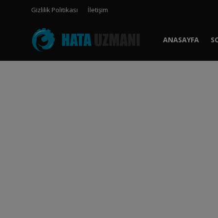
Gizlilik Politikası
İletişim
ANASAYFA
S
Anasayfa
Gizlilik Politikası
İletişim
Sosyal Medya
Telefon
Oyun
Windows
FORUM