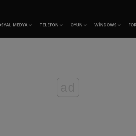
OSYAL MEDYA
TELEFON
OYUN
WINDOWS
FO
ad