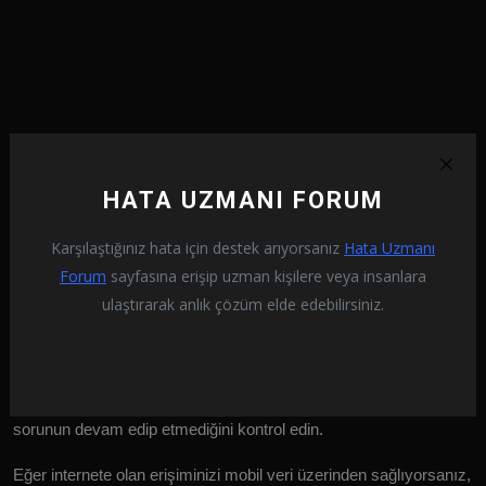
HATA UZMANI FORUM
Karşılaştığınız hata için destek arıyorsanız
Hata Uzmanı
4-) Internetinizi Yenileyin
Forum
sayfasına erişip uzman kişilere veya insanlara
Internetinizde oluşan istikrarsız ağ bağlantısı, bu gibi çeşitli
ulaştırarak anlık çözüm elde edebilirsiniz.
hatalarla karşılaşmanıza neden olabilir.
Eğer internete olan erişiminizi Wi-Fi üzerinden sağlıyorsanız,
modeminizi yeniden başlatarak tekrar bağlantı sağlayın ve
sorunun devam edip etmediğini kontrol edin.
Eğer internete olan erişiminizi mobil veri üzerinden sağlıyorsanız,