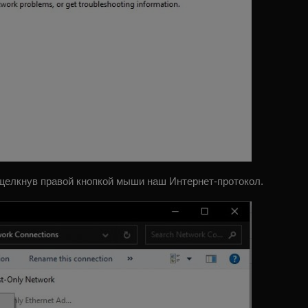
щелкнув правой кнопкой мыши наш Интернет-протокол.