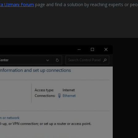
ta Uzmanı Forum
page and find a solution by reaching experts or peo
» и откройте ее.
щим доступом.
» в левой части появившегося меню.