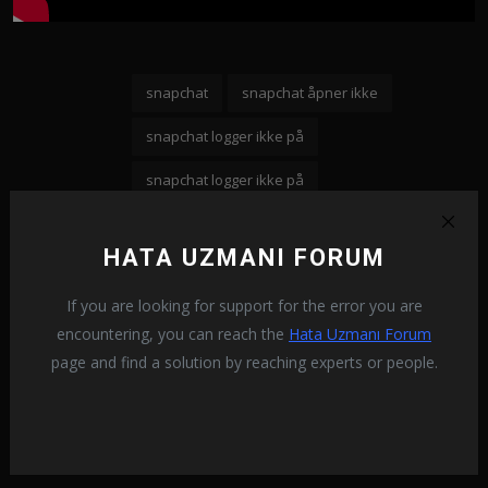
snapchat
snapchat åpner ikke
snapchat logger ikke på
snapchat logger ikke på
Merkelapper:
snapchat logger ikke på
snapchat ekkel
HATA UZMANI FORUM
snapchat oppstod en feil
If you are looking for support for the error you are
snapchat noe gikk galt
encountering, you can reach the
Hata Uzmanı Forum
page and find a solution by reaching experts or people.
FORRIGE ARTIKKEL
Valorant Error Code 29 Problemløsning