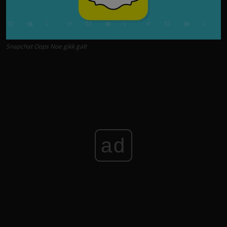
Snapchat Oops Noe gikk galt
ad