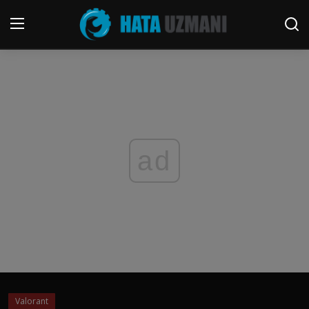
Page d'accueil
termes et conditions
Contacter
ad
Windows
Des médias sociaux
Jeu
FORUM
Valorant
Français