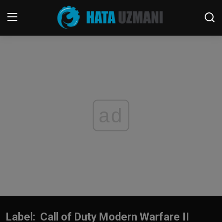
Sakla
Tingimused
Võta ühendust
ad
Telefon
Windows
Sotsiaalmeedia
Mäng
Label: Call of Duty Modern Warfare II
FORUM