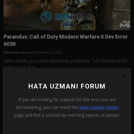
Parandus: Call of Duty Modern Warfare II Dev Error
6036
Ramazan Karaca
November 5, 2022
Selles artiklis proovime lahendada probleemi "DEV ERROR 6036",
millega Call of D...
HATA UZMANI FORUM
If you are looking for support for the error you are
encountering, you can reach the
Hata Uzmanı Forum
page and find a solution by reaching experts or people.