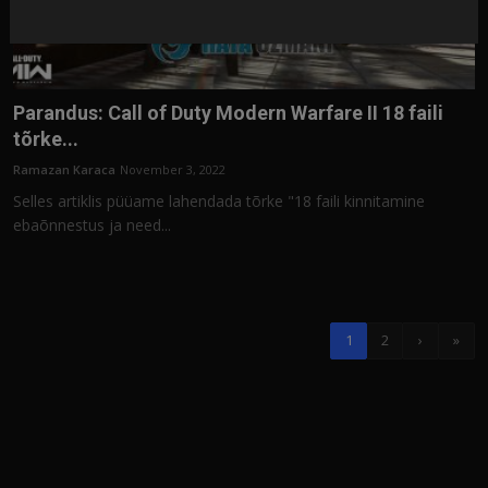
Parandus: Call of Duty Modern Warfare II 18 faili
tõrke...
Ramazan Karaca
November 3, 2022
Selles artiklis püüame lahendada tõrke "18 faili kinnitamine
ebaõnnestus ja need...
1
2
›
»